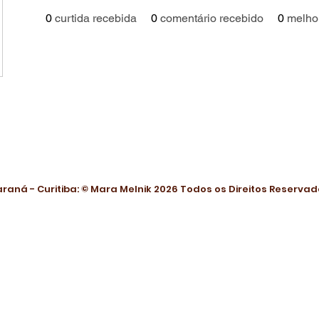
0
curtida recebida
0
comentário recebido
0
melho
Paraná - Curitiba: © Mara Melnik 2026 Todos os Direitos Reserva