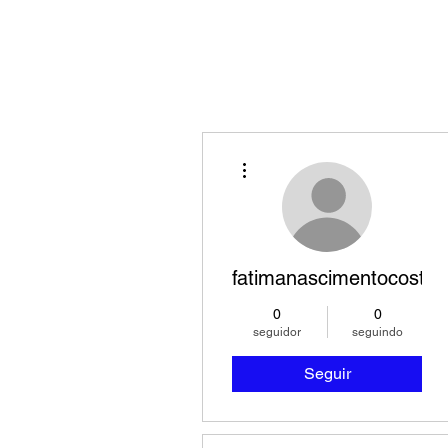
Mais ações
fatimanascimentocosta
0
0
seguidor
seguindo
Seguir