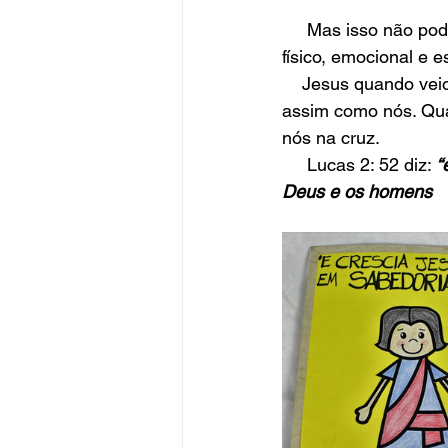
     Mas isso não pode acontecer pois, todos temos o tempo de nosso desenvolvimento, 
físico, emocional e es
    Jesus quando veio ao mundo veio passou por todas essas fases de desenvolvimento 
assim como nós. Qua
nós na cruz.
     Lucas 2: 52 diz: 
“
Deus e os homens