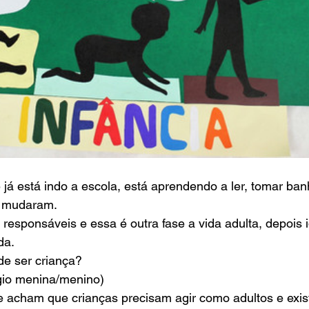
s mudaram.
da.
po de ser criança? 
ógio menina/menino)