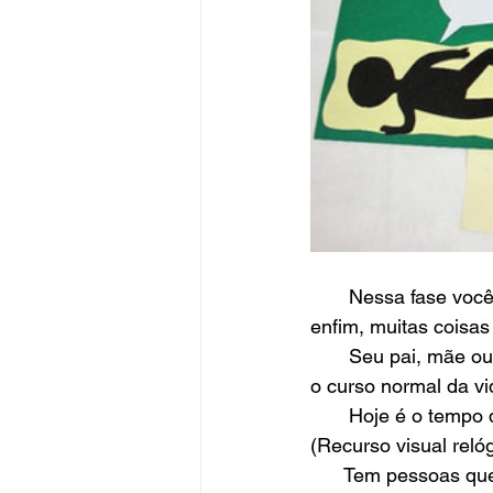
       Nessa fase você já está indo a escola, está aprendendo a ler, tomar banho sozinho 
enfim, muitas coisa
       Seu pai, mãe ou responsáveis e essa é outra fase a vida adulta, depois idoso e esse é 
o curso normal da vi
       Hoje é o tem
(Recurso visual rel
      Tem pessoas que acham que crianças precisam agir como adultos e existem muitas 