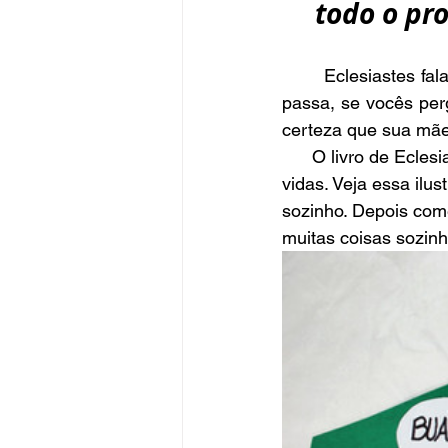
todo o pro
        Eclesiastes fala que tem tempo para tudo aqui na terra, o tempo é como um relógio ele 
passa, se vocês per
certeza que sua mãe
      O livro de Eclesiastes fala do tempo de nascer, de crescer e várias fases de nossas 
vidas. Veja essa ilu
sozinho. Depois come
muitas coisas sozin