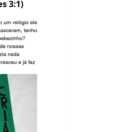
s 3:1)  
asceram, tenho 
bebezinho?
zia nada 
resceu e já faz 