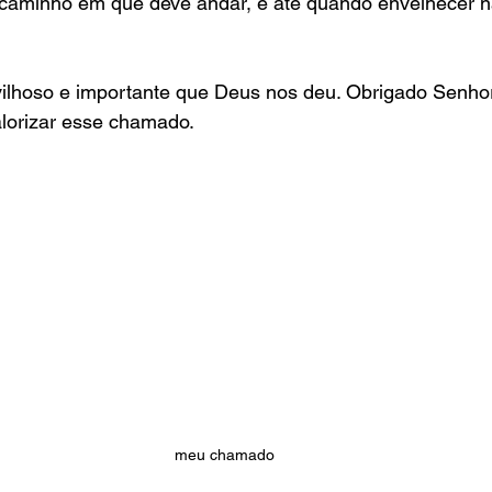
o caminho em que deve andar, e até quando envelhecer n
hoso e importante que Deus nos deu. Obrigado Senhor!
lorizar esse chamado.
meu chamado