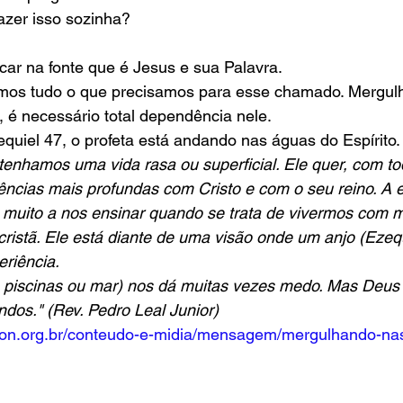
azer isso sozinha?
ar na fonte que é Jesus e sua Palavra. 
amos tudo o que precisamos para esse chamado. Mergu
 é necessário total dependência nele.
uiel 47, o profeta está andando nas águas do Espírito.
enhamos uma vida rasa ou superficial. Ele quer, com to
ências mais profundas com Cristo e com o seu reino. A e
 muito a nos ensinar quando se trata de vivermos com m
cristã. Ele está diante de uma visão onde um anjo (Ezequ
riência.
, piscinas ou mar) nos dá muitas vezes medo. Mas Deus 
ndos." (Rev. Pedro Leal Junior)
ilon.org.br/conteudo-e-midia/mensagem/mergulhando-na