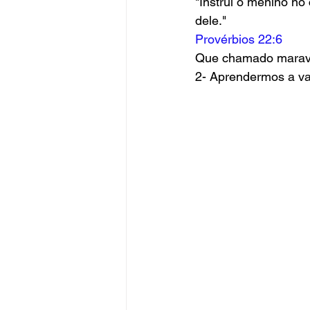
"Instrui o menino n
dele."
Provérbios 22:6
Que chamado maravil
2- Aprendermos a va