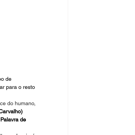
po de 
r para o resto 
erce do humano, 
 Carvalho)
Palavra de 