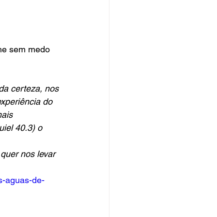
lhe sem medo 
 
da certeza, nos 
xperiência do 
ais 
iel 40.3) o 
quer nos levar 
s-aguas-de-