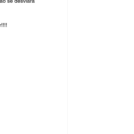
ão se desviará 
!!!