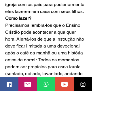
igreja com os pais para posteriormente 
eles fazerem em casa com seus filhos.
Como fazer?
Precisamos lembra-los que o Ensino 
Cristão pode acontecer a qualquer 
hora. Alertá-los de que a instrução não 
deve ficar limitada a uma devocional 
após o café da manhã ou uma história 
antes de dormir. Todos os momentos 
podem ser propícios para essa tarefa 
(sentado, deitado, levantado, andando 
comendo, brincando, passeando, etc). 
Por exemplo, ao observar o 
comportamento dos animais lembrar 
de Noé e sua família que ficaram 
durante um longo período com os 
animais na Arca.
Deus abençoe
Mara Melnik