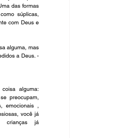
Uma das formas 
omo súplicas, 
nte com Deus e 
sa alguma, mas 
didos a Deus. - 
coisa alguma: 
se preocupam, 
s, emocionais , 
iosas, você já 
crianças já 