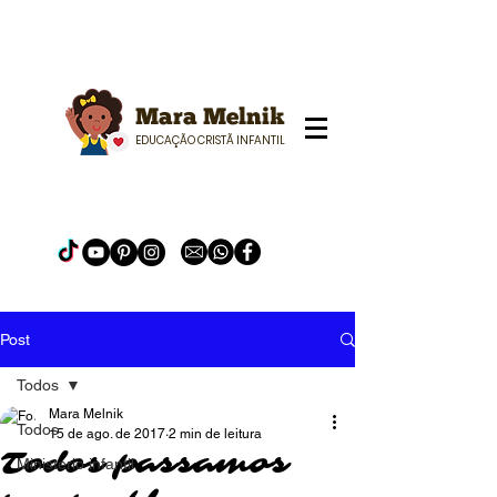
Mara Melnik
EDUCAÇÃO CRISTÃ INFANTIL
Post
Todos
Mara Melnik
Todos
15 de ago. de 2017
2 min de leitura
Todos passamos
Ministerio infantil