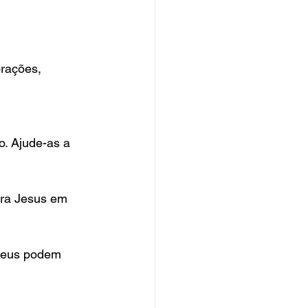
rações, 
. Ajude-as a 
ara Jesus em 
 Deus podem 