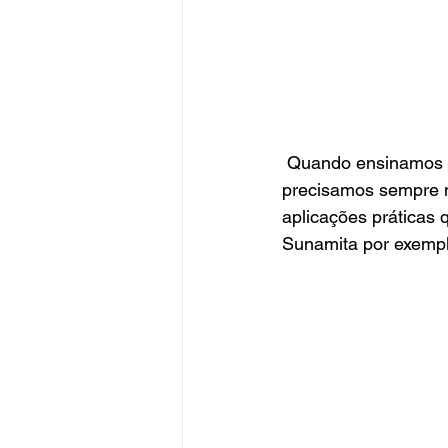
 Quando ensinamos as Histórias da Bíblia para as crianças do Departamento Infantil 
precisamos sempre no
aplicações práticas 
Sunamita por exempl