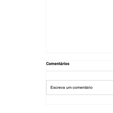
Comentários
Escreva um comentário
8 dicas simples de como
fazer um culto infantil ou aula