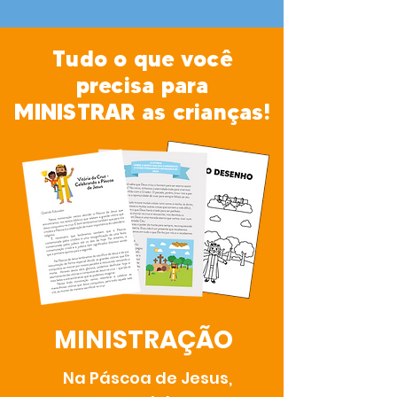
Tudo o que você
precisa para
MINISTRAR as crianças!
MINISTRAÇÃO
Na Páscoa de Jesus,