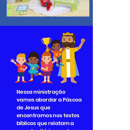
Nessa ministração
vamos abordar a Páscoa
de Jesus que
encontramos nos textos
bíblicos que relatam a