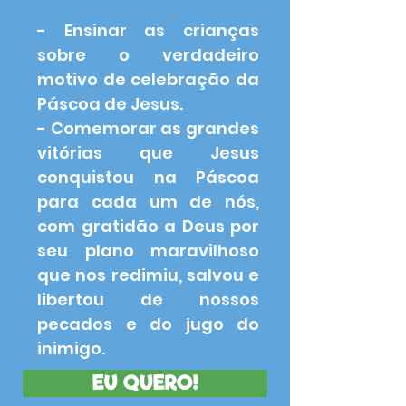
- Ensinar as crianças
sobre o verdadeiro
motivo de celebração da
Páscoa de Jesus.
- Comemorar as grandes
vitórias que Jesus
conquistou na Páscoa
para cada um de nós,
com gratidão a Deus por
seu plano maravilhoso
que nos redimiu, salvou e
libertou de nossos
pecados e do jugo do
inimigo.
EU QUERO!