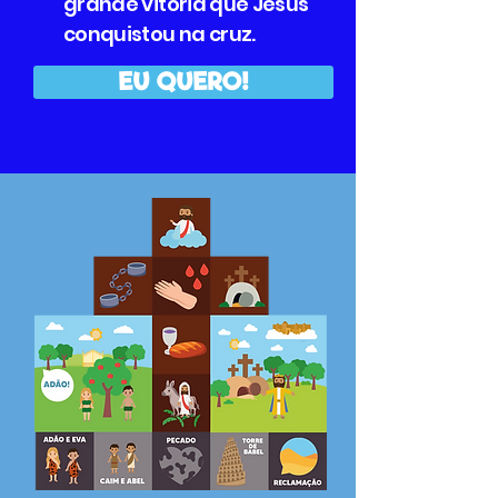
grande vitória que Jesus
conquistou na cruz.
EU QUERO!