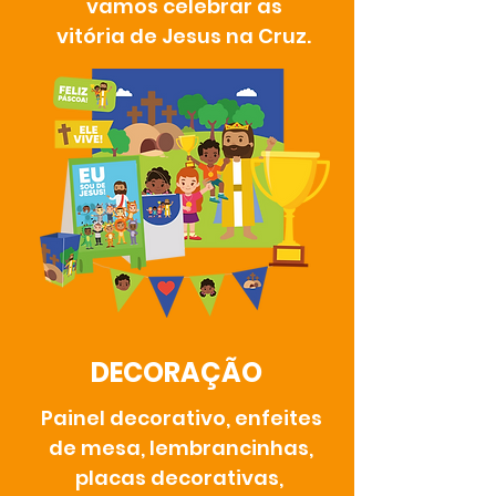
vamos celebrar as
vitória de Jesus na Cruz.
DECORAÇÃO
Painel decorativo, enfeites
de mesa, lembrancinhas,
placas decorativas,