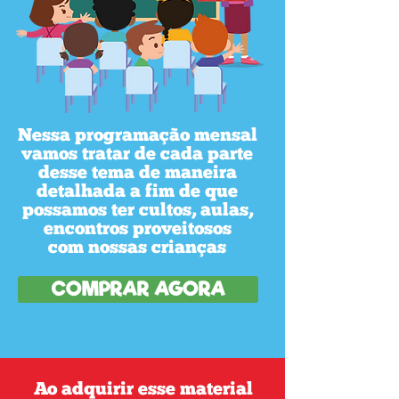
Nessa programação mensal
vamos tratar de cada parte
desse tema de maneira
detalhada a fim de que
possamos ter cultos, aulas,
encontros proveitosos
com nossas crianças
COMPRAR AGORA
Ao adquirir esse material