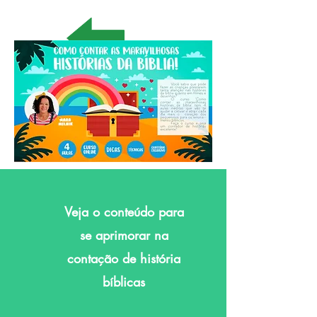
Veja o conteúdo para
se aprimorar na
contação de história
bíblicas