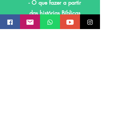
- O que fazer a partir
das histórias Bíblicas
R$ 47,00
ou até em 5x no cartão
de crédito
COMPRE AQUI
Você tem 1 ano para concluir a partir da data da
compra
Este é um produto digital, você receberá os