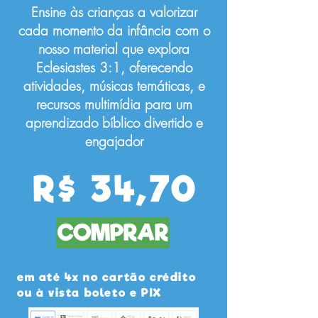
Ensine às crianças a valorizar
cada momento da infância com o
nosso material que explora
Eclesiastes 3:1, oferecendo
atividades, músicas temáticas, e
recursos multimídia para um
aprendizado bíblico divertido e
engajador
R$ 34,70
COMPRAR
em até 4x no cartão crédito
ou à vista boleto e PIX