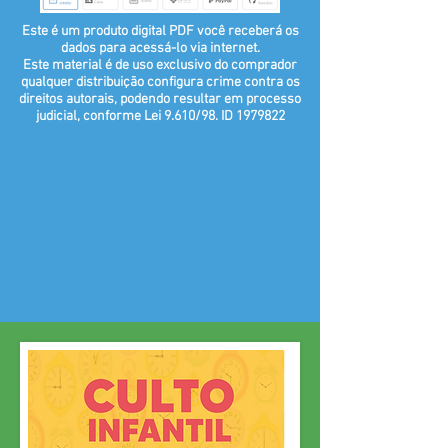
Este é um produto digital PDF você receberá os
dados para acessá-lo via internet.
Este material é de uso exclusivo do comprador
qualquer distribuição configura crime contra os
direitos autorais, podendo resultar em processo
judicial, conforme Lei 9.610/98. ID
1979822